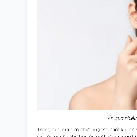
Ăn quá nhiề
Trong quả mận có chứa một số chất khi ăn s
chỉ xảy ra nếu như bạn ăn một lượng mận lớn 