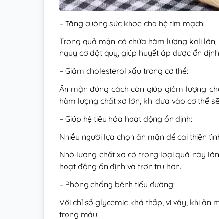
– Tăng cường sức khỏe cho hệ tim mạch:
Trong quả mận có chứa hàm lượng kali lớn, đ
nguy cơ đột quỵ, giúp huyết áp được ổn định
– Giảm cholesterol xấu trong cơ thể:
Ăn mận đúng cách còn giúp giảm lượng chol
hàm lượng chất xơ lớn, khi đưa vào cơ thể sẽ 
– Giúp hệ tiêu hóa hoạt động ổn định:
Nhiều người lựa chọn ăn mận để cải thiện tì
Nhờ lượng chất xơ có trong loại quả này lớ
hoạt động ổn định và trơn tru hơn.
– Phòng chống bệnh tiểu đường:
Với chỉ số glycemic khá thấp, vì vậy, khi ăn
trong máu.