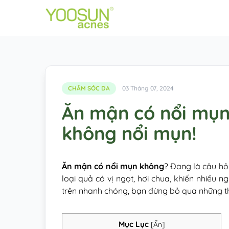
CHĂM SÓC DA
03 Tháng 07, 2024
Ăn mận có nổi mụ
không nổi mụn!
Ăn mận có nổi mụn không
? Đang là câu hỏ
loại quả có vị ngọt, hơi chua, khiến nhiều n
trên nhanh chóng, bạn đừng bỏ qua những thô
Mục Lục
[
Ẩn
]