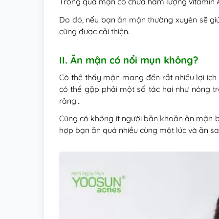
Trong quả mận có chứa hàm lượng vitamin A c
Do đó, nếu bạn ăn mận thường xuyên sẽ giúp
cũng được cải thiện.
II. Ăn mận có nổi mụn không?
Có thể thấy mận mang đến rất nhiều lợi ích 
có thể gặp phải một số tác hại như nóng t
răng…
Cũng có không ít người băn khoăn ăn mận bắ
hợp bạn ăn quá nhiều cùng một lúc và ăn sai