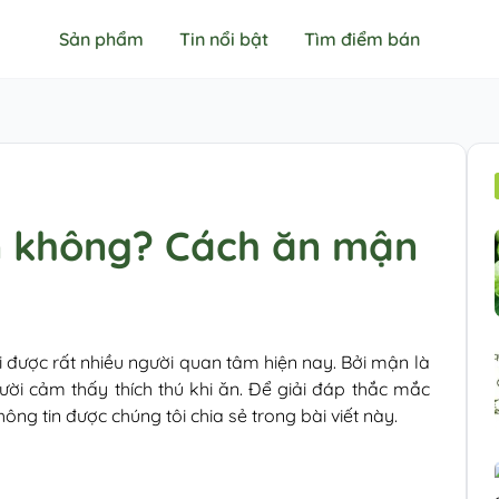
Sản phẩm
Tin nổi bật
Tìm điểm bán
n không? Cách ăn mận
i được rất nhiều người quan tâm hiện nay. Bởi mận là
gười cảm thấy thích thú khi ăn. Để giải đáp thắc mắc
ng tin được chúng tôi chia sẻ trong bài viết này.