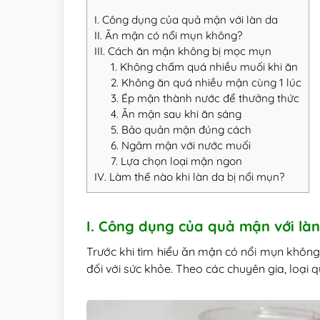
I. Công dụng của quả mận với làn da
II. Ăn mận có nổi mụn không?
III. Cách ăn mận không bị mọc mụn
1. Không chấm quá nhiều muối khi ăn
2. Không ăn quá nhiều mận cùng 1 lúc
3. Ép mận thành nước để thưởng thức
4. Ăn mận sau khi ăn sáng
5. Bảo quản mận đúng cách
6. Ngâm mận với nước muối
7. Lựa chọn loại mận ngon
IV. Làm thế nào khi làn da bị nổi mụn?
I. Công dụng của quả mận với là
Trước khi tìm hiểu ăn mận có nổi mụn không,
đối với sức khỏe. Theo các chuyên gia, loại 