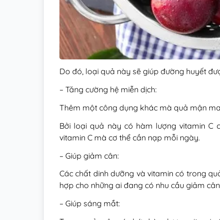
Do đó, loại quả này sẽ giúp đường huyết đư
– Tăng cường hệ miễn dịch:
Thêm một công dụng khác mà quả mận mang 
Bởi loại quả này có hàm lượng vitamin C 
vitamin C mà cơ thể cần nạp mỗi ngày.
– Giúp giảm cân:
Các chất dinh dưỡng và vitamin có trong quả
hợp cho những ai đang có nhu cầu giảm cân
– Giúp sáng mắt: