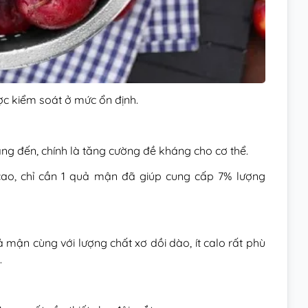
ợc kiểm soát ở mức ổn định.
đến, chính là tăng cường đề kháng cho cơ thể.
cao, chỉ cần 1 quả mận đã giúp cung cấp 7% lượng
 mận cùng với lượng chất xơ dồi dào, ít calo rất phù
.