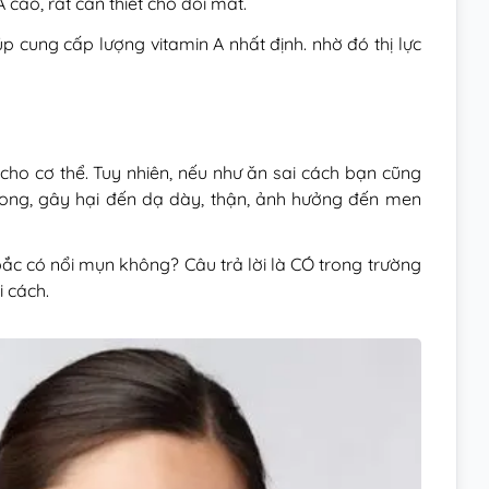
ao, rất cần thiết cho đôi mắt.
 cung cấp lượng vitamin A nhất định. nhờ đó thị lực
cho cơ thể. Tuy nhiên, nếu như ăn sai cách bạn cũng
rong, gây hại đến dạ dày, thận, ảnh hưởng đến men
c có nổi mụn không? Câu trả lời là CÓ trong trường
 cách.