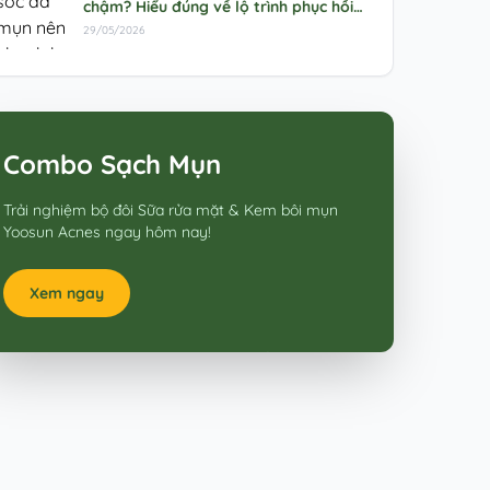
chậm? Hiểu đúng về lộ trình phục hồi
da mụn
29/05/2026
Combo Sạch Mụn
Trải nghiệm bộ đôi Sữa rửa mặt & Kem bôi mụn
Yoosun Acnes ngay hôm nay!
Xem ngay