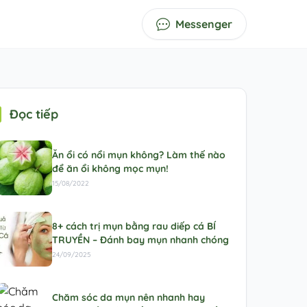
Messenger
Đọc tiếp
Ăn ổi có nổi mụn không? Làm thế nào
để ăn ổi không mọc mụn!
15/08/2022
8+ cách trị mụn bằng rau diếp cá BÍ
TRUYỀN – Đánh bay mụn nhanh chóng
24/09/2025
Chăm sóc da mụn nên nhanh hay