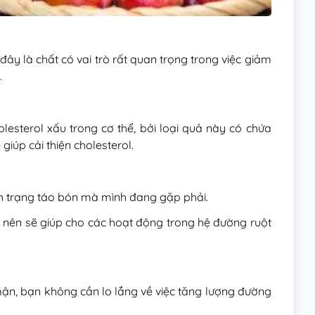
ây là chất có vai trò rất quan trọng trong việc giảm
.
esterol xấu trong cơ thể, bởi loại quả này có chứa
giúp cải thiện cholesterol.
nh trạng táo bón mà mình đang gặp phải.
n nên sẽ giúp cho các hoạt động trong hệ đường ruột
 mận, bạn không cần lo lắng về việc tăng lượng đường