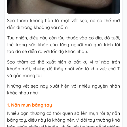
Sẹo thâm không hẳn là một vết sẹo, nó có thể mờ
dần đi trong khoảng vài năm.
Tuy nhiên, điều này còn tùy thuộc vào cơ địa, độ tuổi,
thể trạng sức khỏe của từng người mà quá trình tái
tạo da sẽ diễn ra với tốc độ khác nhau.
Sẹo thâm có thể xuất hiện ở bất kỳ vị trí nào trên
khuôn mặt, nhưng dễ thấy nhất vẫn là khu vực chữ T
và gần mang tai.
Những vết sẹo này xuất hiện với nhiều nguyên nhân
khác nhau như:
1. Nặn mụn bằng tay
Nhiều bạn thường có thói quen sờ lên mụn rồi tự nặn
bằng tay, điều này là không nên, vì đôi tay thường khá
bẩn, chứa nhiều vi khuẩn, khiến vết thương dễ bị nhiễm