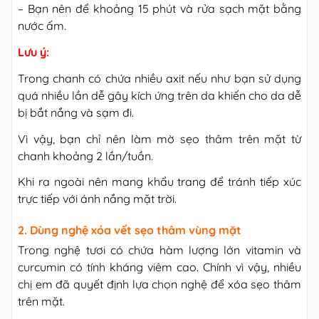
– Bạn nên để khoảng 15 phút và rửa sạch mặt bằng
nước ấm.
Lưu ý:
Trong chanh có chứa nhiều axit nếu như bạn sử dụng
quá nhiều lần dễ gây kích ứng trên da khiến cho da dễ
bị bắt nắng và sạm đi.
Vì vậy, bạn chỉ nên làm mờ sẹo thâm trên mặt từ
chanh khoảng 2 lần/tuần.
Khi ra ngoài nên mang khẩu trang để tránh tiếp xúc
trực tiếp với ánh nắng mặt trời.
2. Dùng nghệ xóa vết sẹo thâm vùng mặt
Trong nghệ tươi có chứa hàm lượng lớn vitamin và
curcumin có tính kháng viêm cao. Chính vì vậy, nhiều
chị em đã quyết định lựa chọn nghệ để xóa sẹo thâm
trên mặt.