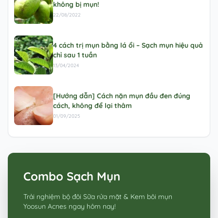
không bị mụn!
22/08/2022
4 cách trị mụn bằng lá ổi – Sạch mụn hiệu quả
chỉ sau 1 tuần
13/04/2024
[Hướng dẫn] Cách nặn mụn đầu đen đúng
cách, không để lại thâm
01/09/2025
Combo Sạch Mụn
Trải nghiệm bộ đôi Sữa rửa mặt & Kem bôi mụn
Yoosun Acnes ngay hôm nay!