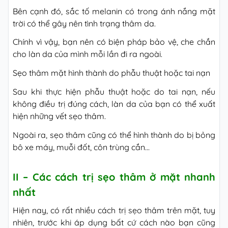
Bên cạnh đó, sắc tố melanin có trong ánh nắng mặt
trời có thể gây nên tình trạng thâm da.
Chính vì vậy, bạn nên có biện pháp bảo vệ, che chắn
cho làn da của mình mỗi lần đi ra ngoài.
Sẹo thâm mặt hình thành do phẫu thuật hoặc tai nạn
Sau khi thực hiện phẫu thuật hoặc do tai nạn, nếu
không điều trị đúng cách, làn da của bạn có thể xuất
hiện những vết sẹo thâm.
Ngoài ra, sẹo thâm cũng có thể hình thành do bị bỏng
bô xe máy, muỗi đốt, côn trùng cắn…
II – Các cách trị sẹo thâm ở mặt nhanh
nhất
Hiện nay, có rất nhiều cách trị sẹo thâm trên mặt, tuy
nhiên, trước khi áp dụng bất cứ cách nào bạn cũng