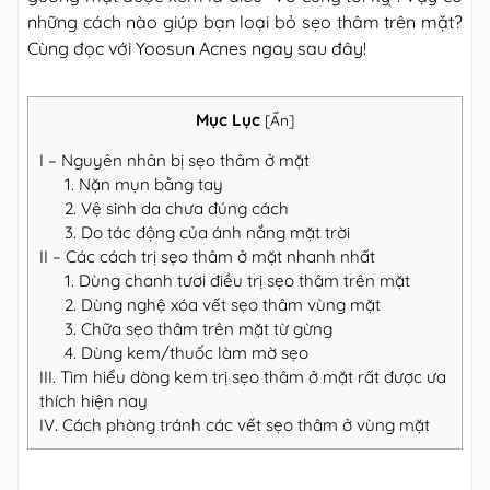
những cách nào giúp bạn loại bỏ sẹo thâm trên mặt?
Cùng đọc với Yoosun Acnes ngay sau đây!
Mục Lục
[
Ẩn
]
I – Nguyên nhân bị sẹo thâm ở mặt
1. Nặn mụn bằng tay
2. Vệ sinh da chưa đúng cách
3. Do tác động của ánh nắng mặt trời
II – Các cách trị sẹo thâm ở mặt nhanh nhất
1. Dùng chanh tươi điều trị sẹo thâm trên mặt
2. Dùng nghệ xóa vết sẹo thâm vùng mặt
3. Chữa sẹo thâm trên mặt từ gừng
4. Dùng kem/thuốc làm mờ sẹo
III. Tìm hiểu dòng kem trị sẹo thâm ở mặt rất được ưa
thích hiện nay
IV. Cách phòng tránh các vết sẹo thâm ở vùng mặt