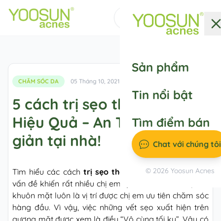
Messenger
Sản phẩm
CHĂM SÓC DA
05 Tháng 10, 2021
Tin nổi bật
5 cách trị sẹo thâm ở mặt
Hiệu Quả – An Toàn – Đơn
Tìm điểm bán
giản tại nhà!
Chat với chúng tôi
© 2026 Yoosun Acnes
Tìm hiểu các cách
trị sẹo thâm ở mặt
được xem là
vấn đề khiến rất nhiều chị em quan tâm. Trên thực tế,
khuôn mặt luôn là vị trí được chị em ưu tiên chăm sóc
hàng đầu. Vì vậy, việc những vết sẹo xuất hiện trên
gương mặt được xem là điều “Vô cùng tối kỵ”. Vậy có