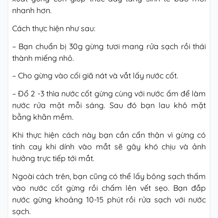
nhanh hơn.
Cách thực hiện như sau:
– Bạn chuẩn bị 30g gừng tươi mang rửa sạch rồi thái
thành miếng nhỏ.
– Cho gừng vào cối giã nát và vắt lấy nước cốt.
– Đổ 2 -3 thìa nước cốt gừng cùng với nước ấm để làm
nước rửa mặt mỗi sáng. Sau đó bạn lau khô mặt
bằng khăn mềm.
Khi thực hiện cách này bạn cần cẩn thận vì gừng có
tính cay khi dính vào mắt sẽ gây khó chịu và ảnh
hưởng trực tiếp tới mắt.
Ngoài cách trên, bạn cũng có thể lấy bông sạch thấm
vào nước cốt gừng rồi chấm lên vết sẹo. Bạn đắp
nước gừng khoảng 10-15 phút rồi rửa sạch với nước
sạch.