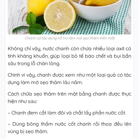
Chanh có tác dụng hỗ trợ làm mờ sẹo thâm trên mặt
Không chỉ vậy, nước chanh còn chứa nhiều loại axit có
tính kháng khuẩn, giúp loại bỏ tế bào chết và bụi bẩn
sâu trong lỗ chân lông.
Chình vì vậy, chanh được xem như một loại quả có tác
dụng làm mờ sẹo thâm lâu năm.
Cách chữa sẹo thâm trên mặt bằng chanh được thực
hiện như sau:
– Chanh đem cắt làm đôi và chắt lấy phần nước cốt.
– Dùng bông thấm nước cốt chanh rồi thoa đều lên
vùng bị sẹo thâm.