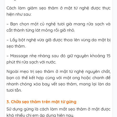
Cách làm giảm sẹo thâm ở mặt từ nghệ được thực
hiện như sau:
– Bạn chọn một củ nghệ tươi già mang rửa sạch và
cắt thành từng lát mỏng rồi giã nhỏ.
– Lấy bột nghệ vừa giã được thoa lên vùng da mặt bị
sẹo thâm.
– Massage nhẹ nhàng sau đó giữ nguyên khoảng 15
phút thì rửa sạch với nước.
Ngoài mẹo trị sẹo thâm ở mặt từ nghệ nguyên chất,
bạn có thể kết hợp cùng với mật ong hoặc chanh để
nhanh chóng xóa bay vết sẹo thâm, mang lại làn da
tươi tắn.
3. Chữa sẹo thâm trên mặt từ gừng
Sử dụng gừng là cách làm mất sẹo thâm ở mặt được
khá nhiều chị em áp dụng hiện nay.