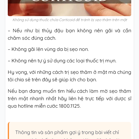
Không sử dụng thuốc chứa Corticoid để tránh bị sẹo thâm trên mặt
– Nếu như bị thủy đậu bạn không nên gãi và cần
chăm sóc đúng cách.
– Không gãi lên vùng da bị sẹo non.
– Không nên tự ý sử dụng các loại thuốc trị mụn.
Hy vọng, với những cách trị sẹo thâm ở mặt mà chúng
tôi chia sẻ trên đây sẽ giúp ích cho bạn.
Nếu bạn đang muốn tìm hiểu cách làm mờ sẹo thâm
trên mặt nhanh nhất hãy liên hệ trực tiếp với dược sĩ
qua hotline miễn cước 1800.1125.
Thông tin và sản phẩm gợi ý trong bài viết chỉ