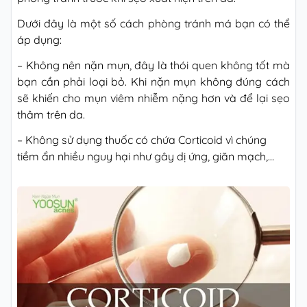
Dưới đây là một số cách phòng tránh má bạn có thể
áp dụng:
– Không nên nặn mụn, đây là thói quen không tốt mà
bạn cần phải loại bỏ. Khi nặn mụn không đúng cách
sẽ khiến cho mụn viêm nhiễm nặng hơn và để lại sẹo
thâm trên da.
– Không sử dụng thuốc có chứa Corticoid vì chúng
tiềm ẩn nhiều nguy hại như gây dị ứng, giãn mạch,…