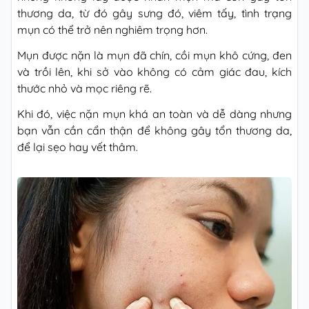
thương da, từ đó gây sưng đó, viêm tấy, tình trạng
mụn có thể trở nên nghiêm trọng hơn.
Mụn được nặn là mụn đã chín, cồi mụn khô cứng, đen
và trồi lên, khi sở vào không có cảm giác đau, kích
thước nhỏ và mọc riêng rẽ.
Khi đó, việc nặn mụn khá an toàn và dễ dàng nhưng
bạn vẫn cần cẩn thận để không gây tổn thương da,
để lại sẹo hay vết thâm.