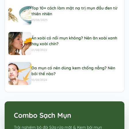
Top 10+ cách làm mặt nạ trị mụn đầu đen từ
thiên nhiên
03/08/2025
Ăn xoài có nổi mụn không? Nên ăn xoài xanh
hay xoài chín?
01/08/2022
Da mụn có nên dùng kem chống nắng? Nên
bôi thế nào?
10/04/2024
Combo Sạch Mụn
Trải nghiệm bộ đôi Sữa rửa mặt & Kem bôi mụn