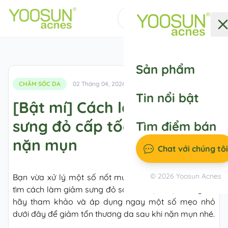
Messenger
Sản phẩm
CHĂM SÓC DA
02 Tháng 04, 2026
Tin nổi bật
[Bật mí] Cách làm mụn hết
sưng đỏ cấp tốc sau khi
Tìm điểm bán
nặn mụn
Chat với chúng tôi
© 2026 Yoosun Acnes
Bạn vừa xử lý một số nốt mụn trên da mặt và đang
tìm cách làm giảm sưng đỏ sau khi nặn mụn trứng cá,
hãy tham khảo và áp dụng ngay một số mẹo nhỏ
dưới đây để giảm tổn thương da sau khi nặn mụn nhé.