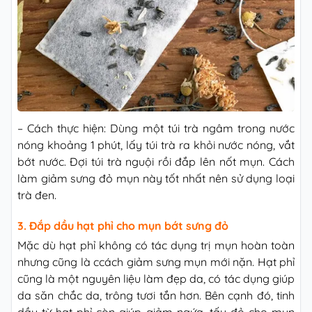
– Cách thực hiện: Dùng một túi trà ngâm trong nước
nóng khoảng 1 phút, lấy túi trà ra khỏi nước nóng, vắt
bớt nước. Đợi túi trà nguội rồi đắp lên nốt mụn. Cách
làm giảm sưng đỏ mụn này tốt nhất nên sử dụng loại
trà đen.
3. Đắp dầu hạt phỉ cho mụn bớt sưng đỏ
Mặc dù hạt phỉ không có tác dụng trị mụn hoàn toàn
nhưng cũng là ccách giảm sưng mụn mới nặn. Hạt phỉ
cũng là một nguyên liệu làm đẹp da, có tác dụng giúp
da săn chắc da, trông tươi tắn hơn. Bên cạnh đó, tinh