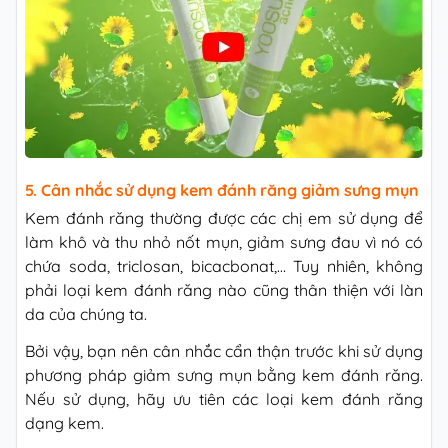
5. Cân nhắc sử dụng kem đánh răng giảm sưng mụn
Kem đánh răng thường được các chị em sử dụng để
làm khô và thu nhỏ nốt mụn, giảm sưng đau vì nó có
chứa soda, triclosan, bicacbonat,… Tuy nhiên, không
phải loại kem đánh răng nào cũng thân thiện với làn
da của chúng ta.
Bởi vậy, bạn nên cân nhắc cẩn thận trước khi sử dụng
phương pháp giảm sưng mụn bằng kem đánh răng.
Nếu sử dụng, hãy ưu tiên các loại kem đánh răng
dạng kem.