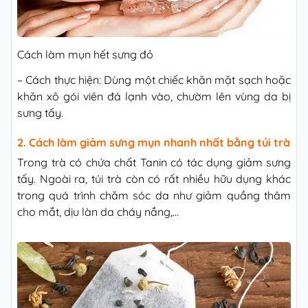
Cách làm mụn hết sưng đỏ
– Cách thực hiện: Dùng một chiếc khăn mặt sạch hoặc
khăn xô gói viên đá lạnh vào, chườm lên vùng da bị
sưng tấy.
2. Cách làm giảm sưng mụn nhanh nhất bằng túi trà
Trong trà có chứa chất Tanin có tác dụng giảm sưng
tấy. Ngoài ra, túi trà còn có rất nhiều hữu dụng khác
trong quá trình chăm sóc da như giảm quầng thâm
cho mắt, dịu làn da cháy nắng,…