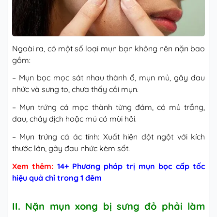
Ngoài ra, có một số loại mụn bạn không nên nặn bao
gồm:
– Mụn bọc mọc sát nhau thành ổ, mụn mủ, gây đau
nhức và sưng to, chưa thấy cồi mụn.
– Mụn trứng cá mọc thành từng đám, có mủ trắng,
đau, chảy dịch hoặc mủ có mùi hôi.
– Mụn trứng cá ác tính: Xuất hiện đột ngột với kích
thước lớn, gây đau nhức kèm sốt.
Xem thêm:
14+ Phương pháp trị mụn bọc cấp tốc
hiệu quả chỉ trong 1 đêm
II. Nặn mụn xong bị sưng đỏ phải làm