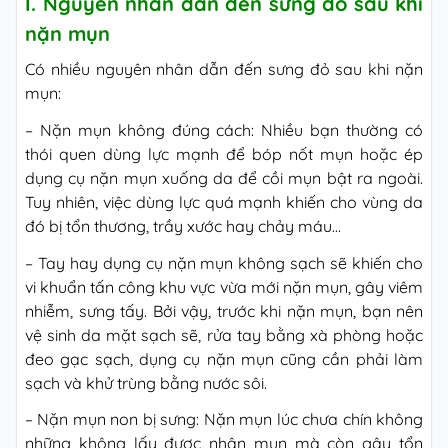
I. Nguyên nhân dẫn đến sưng đỏ sau khi
nặn mụn
Có nhiều nguyên nhân dẫn đến sưng đỏ sau khi nặn
mụn:
– Nặn mụn không đúng cách: Nhiều bạn thường có
thói quen dùng lực mạnh để bóp nốt mụn hoặc ép
dụng cụ nặn mụn xuống da để cồi mụn bật ra ngoài.
Tuy nhiên, việc dùng lực quá mạnh khiến cho vùng da
đó bị tổn thương, trầy xước hay chảy máu…
– Tay hay dụng cụ nặn mụn không sạch sẽ khiến cho
vi khuẩn tấn công khu vực vừa mới nặn mụn, gây viêm
nhiễm, sưng tấy. Bởi vậy, trước khi nặn mụn, bạn nên
vệ sinh da mặt sạch sẽ, rửa tay bằng xà phòng hoặc
đeo gạc sạch, dụng cụ nặn mụn cũng cần phải làm
sạch và khử trùng bằng nước sôi.
– Nặn mụn non bị sưng: Nặn mụn lúc chưa chín không
những không lấy được nhân mụn mà còn gây tổn