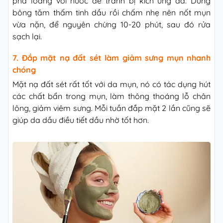
pha loãng với nước để tránh bị kích ứng da. Dùng
bông tăm thấm tinh dầu rồi chấm nhẹ nên nốt mụn
vừa nặn, để nguyên chừng 10-20 phút, sau đó rửa
sạch lại.
7. Đắp mặt nạ đất sét làm giảm sưng mụn nhanh
chóng
Mặt nạ đất sét rất tốt với da mụn, nó có tác dụng hút
các chất bẩn trong mụn, làm thông thoáng lỗ chân
lông, giảm viêm sưng. Mỗi tuần đắp mặt 2 lần cũng sẽ
giúp da dầu điều tiết dầu nhờ tốt hơn.