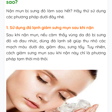
sao?
Nặn mụn bị sưng đỏ làm sao hết? Hãy thử sử dụng
các phương pháp dưới đây nhé.
1. Sử dụng đá lạnh giảm sưng mụn sau khi nặn
Sau khi nặn mụn, nếu cảm thấy vùng da đó bị sưng
đỏ và đau nhức, dùng đá lạnh sẽ giúp thu nhỏ các
mạch máu dưới da, giảm đau, sưng tấy. Tuy nhiên,
cách giảm sưng mụn sau khi nặn này chỉ là phương
pháp tạm thời mà thôi.