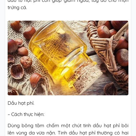
dầu từ hạt phỉ còn giúp giảm ngứa, tấy đỏ cho mụn
trứng cá.
Dầu hạt phỉ.
– Cách thực hiện:
Dùng bông tăm chấm một chút tinh dầu hạt phỉ bôi
lên vùng da vừa nặn. Tinh dầu hạt phỉ thường có hai