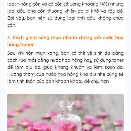
loại: Không cồn và có cồn (thường khoảng 14%) nhưng
loại dầu pha cồn thường khiến da bị khô và tấy đỏ.
Bởi vậy, bạn nên sử dụng loại tinh dầu không chứa
cồn.
4. Cách giảm sưng mụn nhanh chóng với nước hoa
hồng/toner
Sau khi nặn mụn xong, bạn có thể vệ sinh da bằng
cách rửa mặt bằng nước hoa hồng hay sử dụng toner
để làm dịu da, giúp kháng khuẩn và làm sạch da.
Hương thơm của nước hoa hồng khá dịu nhẹ cũng sẽ
làm tinh thần của bạn khoan khoái, dễ chịu hơn.