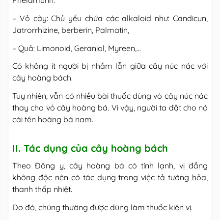
– Vỏ cây: Chủ yếu chứa các alkaloid như: Candicun,
Jatrorrhizine, berberin, Palmatin,
– Quả: Limonoid, Geraniol, Myreen,…
Có không ít người bị nhầm lẫn giữa cây núc nác với
cây hoàng bách.
Tuy nhiên, vẫn có nhiều bài thuốc dùng vỏ cây núc nác
thay cho vỏ cây hoàng bá. Vì vậy, người ta đặt cho nó
cái tên hoàng bá nam.
II. Tác dụng của cây hoàng bách
Theo Đông y, cây hoàng bá có tính lạnh, vị đắng
không độc nên có tác dụng trong việc tả tướng hỏa,
thanh thấp nhiệt.
Do đó, chúng thường được dùng làm thuốc kiện vị.