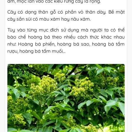
ẩm, mọc lẫn vào các kiểu rừng cây lá rộng.
Cây có dạng thân gỗ có phần vỏ thân dày. Bề mặt
cây sần sùi có màu xám hay nâu xám.
Tùy vào từng mục đích sử dụng mà người ta có thể
bào chế hoàng bá theo nhiều cách thức khác nhau
như: Hoàng bá phiến, hoàng bá sao, hoàng bá tẩm
rượu, hoàng bá tẩm muối…