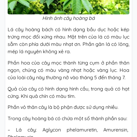
Hình ảnh cây hoàng bá
Lá cây hoàng bách có hình dạng bầu dục hoặc kép
trứng mọc đối xứng nhau. Mặt trên của lá có màu lục
sẫm còn phía dưới màu nhạt ơn. Phần gân lá có lông,
mép lá nguyên không xẻ ra.
Phần hoa của cây mọc thành từng cụm ở phần thân
ngọn, chúng có màu vàng nhạt hoặc vàng lục. Hoa
của loài cây này thường nở vào tháng 5 đến tháng 7.
Quả của cây có hình dạng hình cầu, trong quả có hạt
cứng. Khi quả chín có màu tím.
Phần vỏ thân cây là bộ phận được sử dụng nhiều.
Trong cây hoàng bá có chứa một số thành phần sau:
– Lá cây: Aglycon phelamuretin, Amurensin,
Phelamurin.