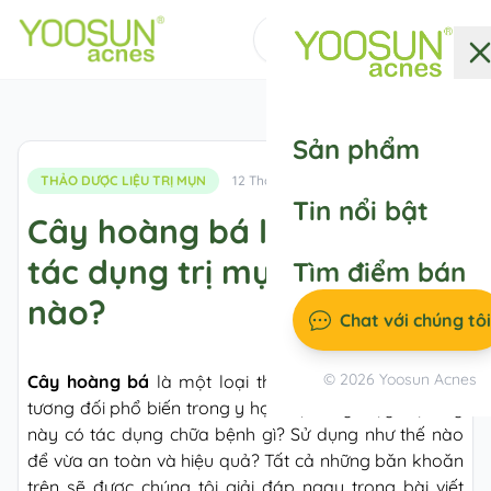
Messenger
Sản phẩm
THẢO DƯỢC LIỆU TRỊ MỤN
12 Tháng 03, 2024
Tin nổi bật
Cây hoàng bá là cây gì? Có
tác dụng trị mụn như thế
Tìm điểm bán
nào?
Chat với chúng tôi
© 2026 Yoosun Acnes
Cây hoàng bá
là một loại thảo dược được sử dụng
tương đối phổ biến trong y học hiện nay. Vậy loại cây
này có tác dụng chữa bệnh gì? Sử dụng như thế nào
để vừa an toàn và hiệu quả? Tất cả những băn khoăn
trên sẽ được chúng tôi giải đáp ngay trong bài viết