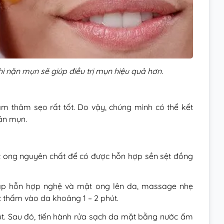
i nặn mụn sẽ giúp điều trị mụn hiệu quả hơn.
m thâm sẹo rất tốt. Do vậy, chúng mình có thể kết
ặn mụn.
mật ong nguyên chất để có được hỗn hợp sền sệt đồng
ắp hỗn hợp nghệ và mật ong lên da, massage nhẹ
 thấm vào da khoảng 1 – 2 phút.
út. Sau đó, tiến hành rửa sạch da mặt bằng nước ấm