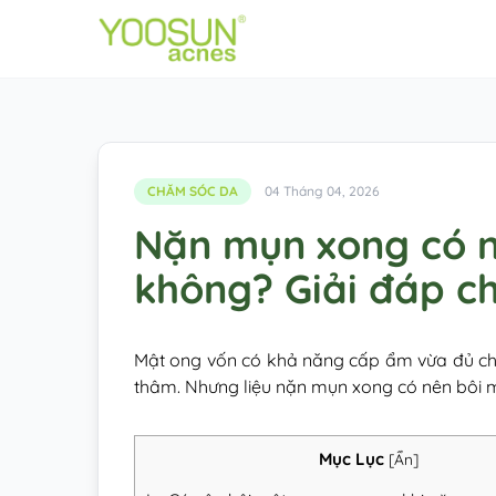
CHĂM SÓC DA
04 Tháng 04, 2026
Nặn mụn xong có n
không? Giải đáp c
Mật ong vốn có khả năng cấp ẩm vừa đủ cho
thâm. Nhưng liệu nặn mụn xong có nên bôi
Mục Lục
[
Ẩn
]