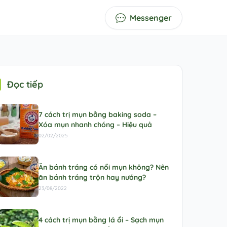
Messenger
Đọc tiếp
7 cách trị mụn bằng baking soda –
Xóa mụn nhanh chóng – Hiệu quả
02/02/2025
Ăn bánh tráng có nổi mụn không? Nên
ăn bánh tráng trộn hay nướng?
23/08/2022
4 cách trị mụn bằng lá ổi – Sạch mụn